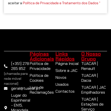
aceitar a
Política de Privacidade e Tratamento dos Dados *
Páginas
Links
O Nosso
Adicionais
Rápidos
Grupo
(+351) 278
Política de
Página Inicial
TUACAR |
265 852
Privacidade
Renault
Sobre a JAC
(chamada para
Política de
TUACAR |
Novos
rede móvel
Cookies
Dacia
nacional)
Usados
Livro de
TUACAR | JAC
geral@tuacar.pt
Contactos
Reclamações
Empilhadores
Lugar do
TUACAR |
Espinheiral
Estações de
- EN15,
Serviço
Mirandela,