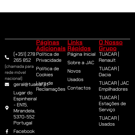
Páginas
Links
O Nosso
Adicionais
Rápidos
Grupo
(+351) 278
Política de
Página Inicial
TUACAR |
265 852
Privacidade
Renault
Sobre a JAC
(chamada para
Política de
TUACAR |
Novos
rede móvel
Cookies
Dacia
nacional)
Usados
Livro de
TUACAR | JAC
geral@tuacar.pt
Contactos
Reclamações
Empilhadores
Lugar do
TUACAR |
Espinheiral
Estações de
- EN15,
Serviço
Mirandela,
5370-552
TUACAR |
Portugal
Usados
Facebook