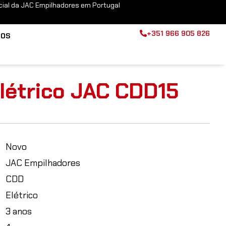
icial da JAC Empilhadores em Portugal
+351 966 905 826
TOS
létrico JAC CDD15
Novo
JAC Empilhadores
CDD
Elétrico
3 anos