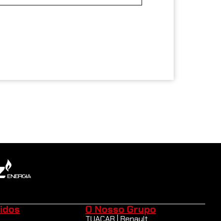
idos
O Nosso Grupo
l
TUACAR | Renault