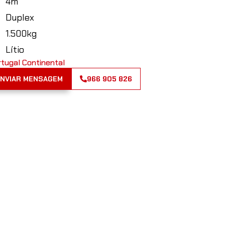
4m
Duplex
1.500kg
Lítio
rtugal Continental
ENVIAR MENSAGEM
966 905 826