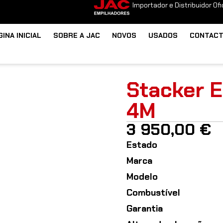
Importador e Distribuidor Of
GINA INICIAL
SOBRE A JAC
NOVOS
USADOS
CONTAC
Stacker E
4M
3 950,00
€
Estado
Marca
Modelo
Combustível
Garantia