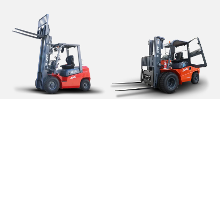
Empilhadores
Empilhadores a
Elétricos
Diesel
VER TODOS
VER TODOS
JAC Empilhadores