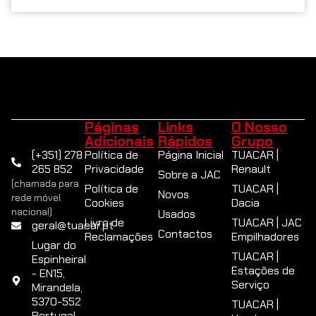
Páginas
Links
O Nosso
Adicionais
Rápidos
Grupo
(+351) 278
Política de
Página Inicial
TUACAR |
265 852
Privacidade
Renault
Sobre a JAC
(chamada para
Política de
TUACAR |
Novos
rede móvel
Cookies
Dacia
nacional)
Usados
Livro de
TUACAR | JAC
geral@tuacar.pt
Contactos
Reclamações
Empilhadores
Lugar do
TUACAR |
Espinheiral
Estações de
- EN15,
Serviço
Mirandela,
5370-552
TUACAR |
Portugal