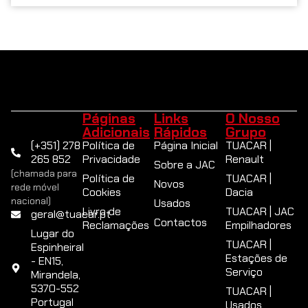
Páginas
Links
O Nosso
Adicionais
Rápidos
Grupo
(+351) 278
Política de
Página Inicial
TUACAR |
265 852
Privacidade
Renault
Sobre a JAC
(chamada para
Política de
TUACAR |
Novos
rede móvel
Cookies
Dacia
nacional)
Usados
Livro de
TUACAR | JAC
geral@tuacar.pt
Contactos
Reclamações
Empilhadores
Lugar do
TUACAR |
Espinheiral
Estações de
- EN15,
Serviço
Mirandela,
5370-552
TUACAR |
Portugal
Usados