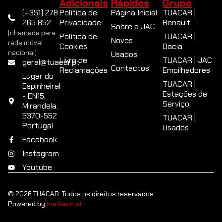
Adicionais
Rápidos
Grupo
(+351) 278
Política de
Página Inicial
TUACAR |
265 852
Privacidade
Renault
Sobre a JAC
(chamada para
Política de
TUACAR |
Novos
rede móvel
Cookies
Dacia
nacional)
Usados
Livro de
TUACAR | JAC
geral@tuacar.pt
Contactos
Reclamações
Empilhadores
Lugar do
TUACAR |
Espinheiral
Estações de
- EN15,
Serviço
Mirandela,
5370-552
TUACAR |
Portugal
Usados
Facebook
Instagram
Youtube
© 2026 TUACAR. Todos os direitos reservados.
Powered by
mediaon.pt