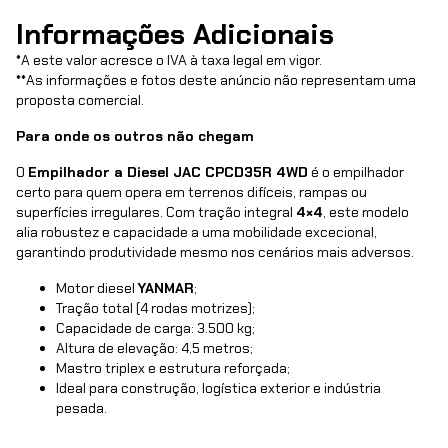
Informações Adicionais
*
A este valor acresce o IVA à taxa legal em vigor.
**
As informações e fotos deste anúncio não representam uma
proposta comercial.
Para onde os outros não chegam
O
Empilhador a Diesel JAC CPCD35R 4WD
é o empilhador
certo para quem opera em terrenos difíceis, rampas ou
superfícies irregulares. Com tração integral
4×4
, este modelo
alia robustez e capacidade a uma mobilidade excecional,
garantindo produtividade mesmo nos cenários mais adversos.
Motor diesel
YANMAR
;
Tração total (4 rodas motrizes);
Capacidade de carga: 3.500 kg;
Altura de elevação: 4,5 metros;
Mastro triplex e estrutura reforçada;
Ideal para construção, logística exterior e indústria
pesada.